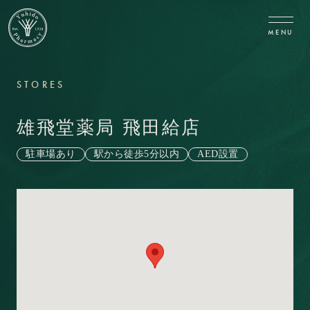
CLOSE
MENU
STORES
雄飛堂薬局 飛田給店
駐車場あり
駅から徒歩5分以内
AED設置