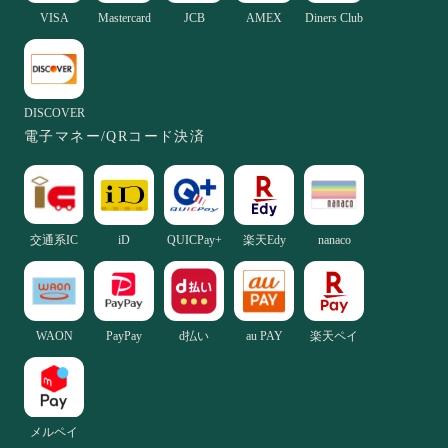
VISA
Mastercard
JCB
AMEX
Diners Club
DISCOVER
電子マネー/QRコード決済
交通系IC
iD
QUICPay+
楽天Edy
nanaco
WAON
PayPay
d払い
au PAY
楽天ペイ
メルペイ